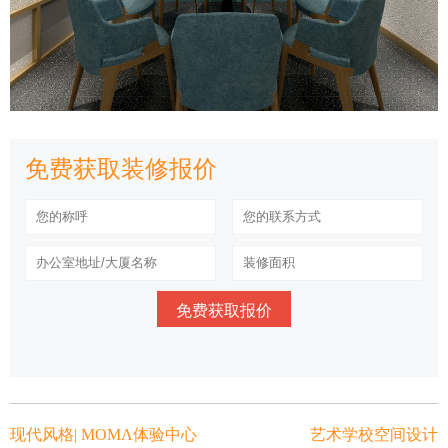
免费获取装修报价
园林设计施工案例...
现代家装｜室内全景...
四合院室内全景...
现代家装｜室内全景｜客厅...
家装场景｜现代客厅...
免费获取报价
现代风格｜室内全景...
客家装饰｜西山新城－样板房...
展览馆施工系列...
现代风格| MOMΛ体验中心
艺术学校空间设计
道路标线漆施工系列...